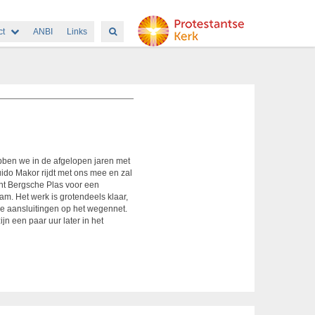
ct
ANBI
Links
bben we in de afgelopen jaren met
uido Makor rijdt met ons mee en zal
ant Bergsche Plas voor een
m. Het werk is grotendeels klaar,
de aansluitingen op het wegennet.
n een paar uur later in het