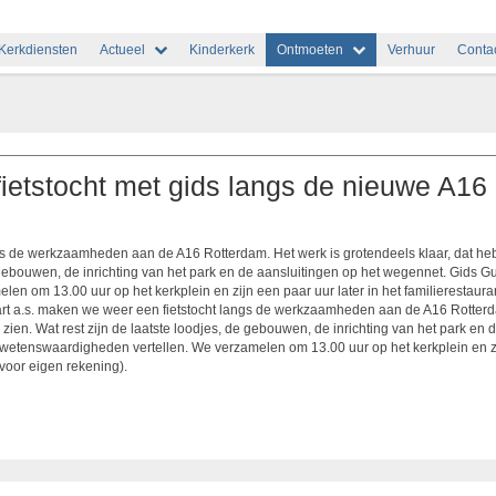
Kerkdiensten
Actueel
Kinderkerk
Ontmoeten
Verhuur
Conta
fietstocht met gids langs de nieuwe A16
gs de werkzaamheden aan de A16 Rotterdam. Het werk is grotendeels klaar, dat he
 gebouwen, de inrichting van het park en de aansluitingen op het wegennet. Gids G
en om 13.00 uur op het kerkplein en zijn een paar uur later in het familierestaur
art a.s. maken we weer een fietstocht langs de werkzaamheden aan de A16 Rotterda
en. Wat rest zijn de laatste loodjes, de gebouwen, de inrichting van het park en 
 wetenswaardigheden vertellen. We verzamelen om 13.00 uur op het kerkplein en zij
(voor eigen rekening).