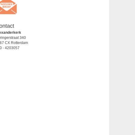
ontact
exanderkerk
ringerstraat 340
67 CX Rotterdam
0 - 4203057