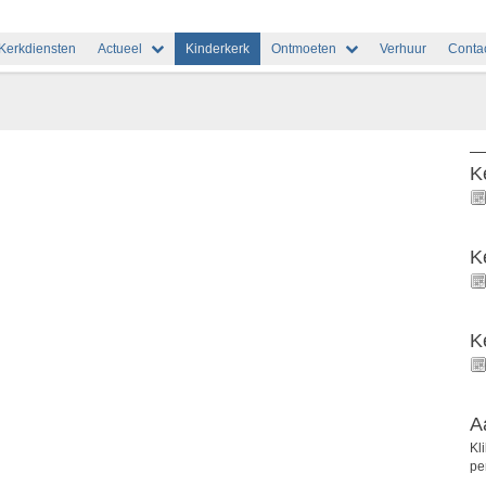
Kerkdiensten
Actueel
Kinderkerk
Ontmoeten
Verhuur
Conta
K
K
K
A
Kl
pe