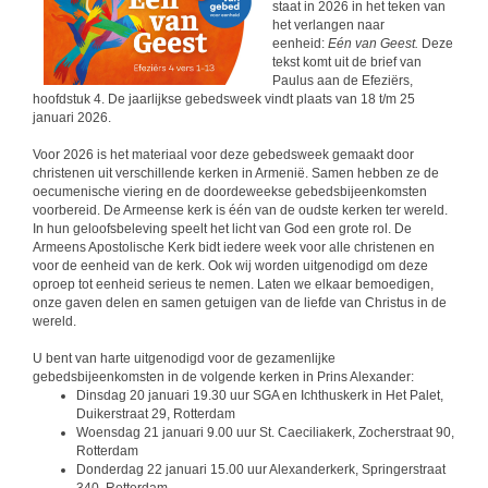
staat in 2026 in het teken van
het verlangen naar
eenheid:
Eén van Geest.
Deze
tekst komt uit de brief van
Paulus aan de Efeziërs,
hoofdstuk 4. De jaarlijkse gebedsweek vindt plaats van 18 t/m 25
januari 2026.
Voor 2026 is het materiaal voor deze gebedsweek gemaakt door
christenen uit verschillende kerken in Armenië. Samen hebben ze de
oecumenische viering en de doordeweekse gebedsbijeenkomsten
voorbereid. De Armeense kerk is één van de oudste kerken ter wereld.
In hun geloofsbeleving speelt het licht van God een grote rol. De
Armeens Apostolische Kerk bidt iedere week voor alle christenen en
voor de eenheid van de kerk. Ook wij worden uitgenodigd om deze
oproep tot eenheid serieus te nemen. Laten we elkaar bemoedigen,
onze gaven delen en samen getuigen van de liefde van Christus in de
wereld.
U bent van harte uitgenodigd voor de gezamenlijke
gebedsbijeenkomsten in de volgende kerken in Prins Alexander:
Dinsdag 20 januari 19.30 uur SGA en Ichthuskerk in Het Palet,
Duikerstraat 29, Rotterdam
Woensdag 21 januari 9.00 uur St. Caeciliakerk, Zocherstraat 90,
Rotterdam
Donderdag 22 januari 15.00 uur Alexanderkerk, Springerstraat
340, Rotterdam