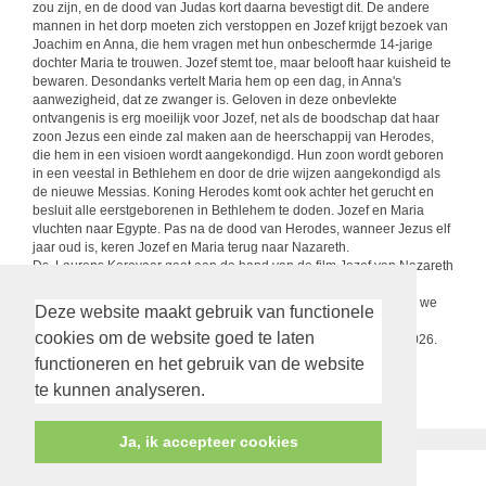
zou zijn, en de dood van Judas kort daarna bevestigt dit. De andere
mannen in het dorp moeten zich verstoppen en Jozef krijgt bezoek van
Joachim en Anna, die hem vragen met hun onbeschermde 14-jarige
dochter Maria te trouwen. Jozef stemt toe, maar belooft haar kuisheid te
bewaren. Desondanks vertelt Maria hem op een dag, in Anna's
aanwezigheid, dat ze zwanger is. Geloven in deze onbevlekte
ontvangenis is erg moeilijk voor Jozef, net als de boodschap dat haar
zoon Jezus een einde zal maken aan de heerschappij van Herodes,
die hem in een visioen wordt aangekondigd. Hun zoon wordt geboren
in een veestal in Bethlehem en door de drie wijzen aangekondigd als
de nieuwe Messias. Koning Herodes komt ook achter het gerucht en
besluit alle eerstgeborenen in Bethlehem te doden. Jozef en Maria
vluchten naar Egypte. Pas na de dood van Herodes, wanneer Jezus elf
jaar oud is, keren Jozef en Maria terug naar Nazareth.
Ds. Laurens Korevaar gaat aan de hand van de film Jozef van Nazareth
in op de rol die Jozef in het Kerstevangelie speelt. De drie
Bijbelstudiebijeenkomsten gaan elk over een deel van de film die we
Deze website maakt gebruik van functionele
dan ook bekijken. Neem uw Bijbel mee (en iemand anders?)
cookies om de website goed te laten
De overige data zijn vrijdag 19 december en vrijdag 16 januari 2026.
functioneren en het gebruik van de website
terug
te kunnen analyseren.
Ja, ik accepteer cookies