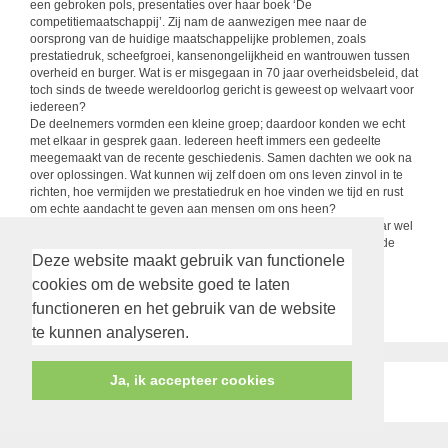
een gebroken pols, presentaties over haar boek ‘De
competitiemaatschappij’. Zij nam de aanwezigen mee naar de
oorsprong van de huidige maatschappelijke problemen, zoals
prestatiedruk, scheefgroei, kansenongelijkheid en wantrouwen tussen
overheid en burger. Wat is er misgegaan in 70 jaar overheidsbeleid, dat
toch sinds de tweede wereldoorlog gericht is geweest op welvaart voor
iedereen?
De deelnemers vormden een kleine groep; daardoor konden we echt
met elkaar in gesprek gaan. Iedereen heeft immers een gedeelte
meegemaakt van de recente geschiedenis. Samen dachten we ook na
over oplossingen. Wat kunnen wij zelf doen om ons leven zinvol in te
richten, hoe vermijden we prestatiedruk en hoe vinden we tijd en rust
om echte aandacht te geven aan mensen om ons heen?
Als u niet aanwezig kon zijn bij één van deze bijeenkomsten, maar wel
belangstelling heeft voor het onderwerp: het boek ligt te koop op de
Deze website maakt gebruik van functionele
boekentafel. Het kost € 15,95, waarvan € 5,95 is bestemd voor
VoorMekaar.
cookies om de website goed te laten
terug
functioneren en het gebruik van de website
te kunnen analyseren.
Ja, ik accepteer cookies