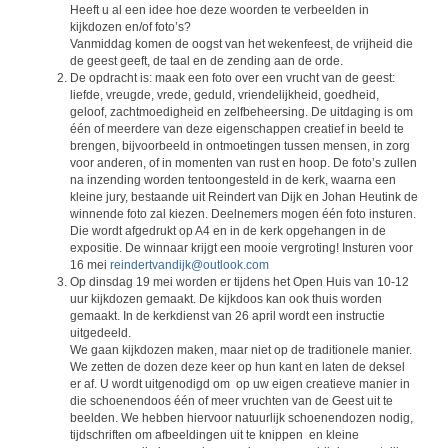
Heeft u al een idee hoe deze woorden te verbeelden in
kijkdozen en/of foto’s?
Vanmiddag komen de oogst van het wekenfeest, de vrijheid die
de geest geeft, de taal en de zending aan de orde.
De opdracht is: maak een foto over een vrucht van de geest:
liefde, vreugde, vrede, geduld, vriendelijkheid, goedheid,
geloof, zachtmoedigheid en zelfbeheersing
. De uitdaging is om
één of meerdere van deze eigenschappen creatief in beeld te
brengen, bijvoorbeeld in ontmoetingen tussen mensen, in zorg
voor anderen, of in momenten van rust en hoop. De foto’s zullen
na inzending worden tentoongesteld in de kerk, waarna een
kleine jury, bestaande uit Reindert van Dijk en Johan Heutink de
winnende foto zal kiezen. Deelnemers mogen één foto insturen.
Die wordt afgedrukt op A4 en in de kerk opgehangen in de
expositie. De winnaar krijgt een mooie vergroting! Insturen voor
16 mei
reindertvandijk@outlook.com
Op dinsdag 19 mei worden er tijdens het Open Huis van 10-12
uur
kijkdozen gemaakt. De kijkdoos kan ook thuis worden
gemaakt. In de kerkdienst van 26 april wordt een instructie
uitgedeeld.
We gaan kijkdozen maken, maar niet op de traditionele manier.
We zetten de dozen deze keer op hun kant en laten de deksel
er af. U wordt uitgenodigd om op uw eigen creatieve manier in
die schoenendoos één of meer vruchten van de Geest uit te
beelden. We hebben hiervoor natuurlijk schoenendozen nodig,
tijdschriften om afbeeldingen uit te knippen en kleine