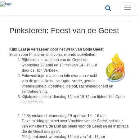
Toggle
naviga
Pinksteren: Feest van de Geest
Kijk! Laat je verrassen door het werk van Gods Geest
Er zijn voor Pinsteren drie verschillende activiteiten:
Bijbelcursus: vruchten van de Geest op
woensdag 29 april en 13 mei van 14 - 16 uur
door ds. Ton Verbeek.
Fotowedstrijd: maak een foto over een vrucht
van de geest:
liefde, vreugde, vrede, geduld,
vriendelijkheid, goedheid, geloof, zachtmoedigheid en
zelfbeheersing
.
Kijkdozen maken: dinsdag 19 mei 10-12 uur tijdens het Open
Huis of thuis.
e
1
Bijeenkomst woensdag 29 april van14 - 16 uur
Deze middag gaat het over Vruchten van de Geest, het Vuur
van Pinksteren, de Duif als beeld voor de Geest en de inspiratie
die de Geest ons geeft.
e
2
bijeenkomst woensdag 13 mei van 14 - 16 uur