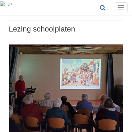
Toggle
naviga
Lezing schoolplaten