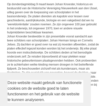
Op donderdagmiddag 9 maart kwam Johan Knoester, historicus en
bestuurslid van de Historische Vereniging Nieuwerkerk aan den IJssel,
uitleg geven over de toepassing van schoolplaten in het
basisonderwijs. De platen dienden als kapstok voor lessen over
geschiedenis, aardrijkskunde, biologie en een vakgebied dat we nu
‘wereldoriëntatie’ zouden noemen. Ze zijn ongeveer 100 jaar gebruikt
in het onderwijs, tot ongeveer 1970, toen er andere visuele
hulpmiddelen beschikbaar kwamen.
Johan Knoester besteedde in zijn presentatie vooral aandacht aan
twee schilders van schoolplaten: Johan Herman Isings en Cornelis
Jetses. Zij dachten er goed over na wat zij moesten afbeelden, zodat de
platen effectief ingezet konden worden bij het onderwijs. Bij elke plaat
hoorde een instructieboekje. De schilders deden al het benodigde
onderzoek zelf. Ze reisden bijvoorbeeld af naar plekken waar
historische gebeurtenissen plaatsgevonden hebben. Ook probeerden
ze te achterhalen welke kleding mensen droegen in het betreffende
tijdperk. Ze beschouwden zichzelf niet als kunstenaars, maar als
illustrators. Ze zijn er niet rijk van geworden, hoewel de drukker - naar
de toenmalige normen - voor elke plaat een redelijk bedrag betaalde.
Johan Knoester spreidde een aantal schoolplaten uit, zodat we konden
Deze website maakt gebruik van functionele
kijken, en nodigde ons uit om nog andere platen te komen bekijken bij
cookies om de website goed te laten
de geplande excursie naar de Oudheidskamer op 18 maart.
functioneren en het gebruik van de website
terug
te kunnen analyseren.