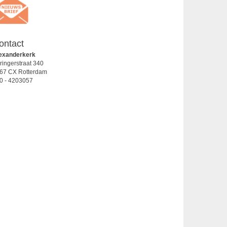
ontact
exanderkerk
ringerstraat 340
67 CX Rotterdam
0 - 4203057