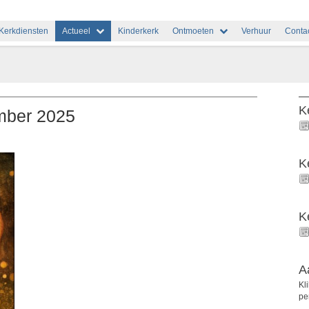
Kerkdiensten
Actueel
Kinderkerk
Ontmoeten
Verhuur
Conta
K
mber 2025
K
K
A
Kl
pe