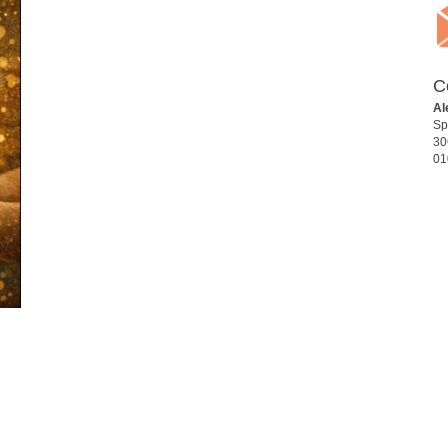
C
Al
Sp
30
01