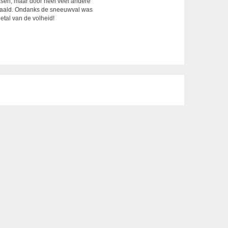
asen, maar door heel veel andere
ehaald. Ondanks de sneeuwval was
etal van de volheid!