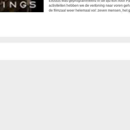
Exodus was geprogrammeerd in de tijd kort voor P
activiteiten hebben we de vertoning naar voren g
de filmzaal weer helemaal vol: zeven mensen, het g