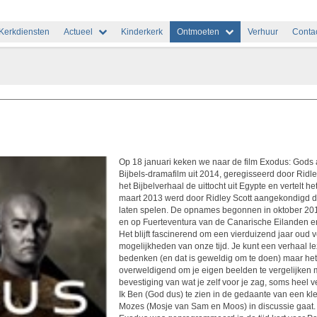
Kerkdiensten
Actueel
Kinderkerk
Ontmoeten
Verhuur
Conta
Op 18 januari keken we naar de film Exodus: Gods 
Bijbels-dramafilm uit 2014, geregisseerd door Ridle
het Bijbelverhaal de uittocht uit Egypte en vertelt h
maart 2013 werd door Ridley Scott aangekondigd dat
laten spelen. De opnames begonnen in oktober 201
en op Fuerteventura van de Canarische Eilanden e
Het blijft fascinerend om een vierduizend jaar oud 
mogelijkheden van onze tijd. Je kunt een verhaal le
bedenken (en dat is geweldig om te doen) maar het 
overweldigend om je eigen beelden te vergelijken 
bevestiging van wat je zelf voor je zag, soms heel
Ik Ben (God dus) te zien in de gedaante van een kle
Mozes (Mosje van Sam en Moos) in discussie gaat.