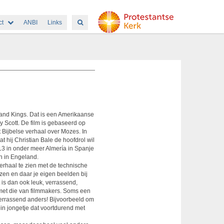
ct
ANBI
Links
and Kings. Dat is een Amerikaanse
y Scott. De film is gebaseerd op
et Bijbelse verhaal over Mozes. In
 hij Christian Bale de hoofdrol wil
3 in onder meer Almería in Spanje
n in Engeland.
verhaal te zien met de technische
zen en daar je eigen beelden bij
is dan ook leuk, verrassend,
met die van filmmakers. Soms een
 verrassend anders! Bijvoorbeeld om
in jongetje dat voortdurend met