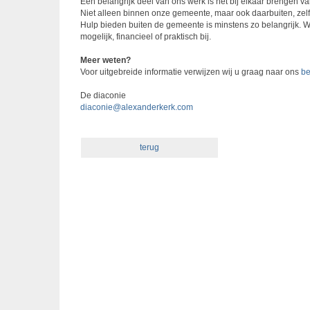
Een belangrijk deel van ons werk is het bij elkaar brengen
Niet alleen binnen onze gemeente, maar ook daarbuiten, zel
Hulp bieden buiten de gemeente is minstens zo belangrijk. 
mogelijk, financieel of praktisch bij.
Meer weten?
Voor uitgebreide informatie verwijzen wij u graag naar ons
be
De diaconie
diaconie@alexanderkerk.com
terug