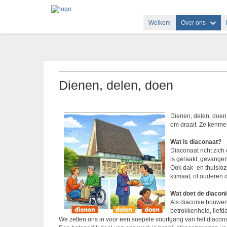
Welkom
Over ons
Dienen, delen, doen
Dienen, delen, doen
om draait. Ze kenmer
Wat is diaconaat?
Diaconaat richt zic
is geraakt, gevangen
Ook dak- en thuislo
klimaat, of ouderen
Wat doet de diacon
Als diaconie bouwe
betrokkenheid, liefd
We zetten ons in voor een soepele voortgang van het diacon