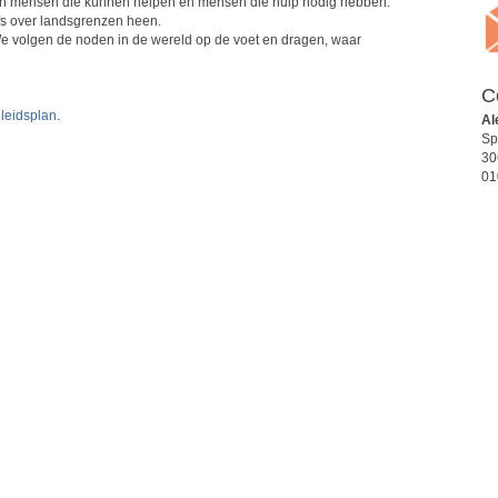
 van mensen die kunnen helpen en mensen die hulp nodig hebben.
fs over landsgrenzen heen.
We volgen de noden in de wereld op de voet en dragen, waar
C
leidsplan
.
Al
Sp
30
01