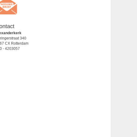
ontact
exanderkerk
ringerstraat 340
67 CX Rotterdam
0 - 4203057