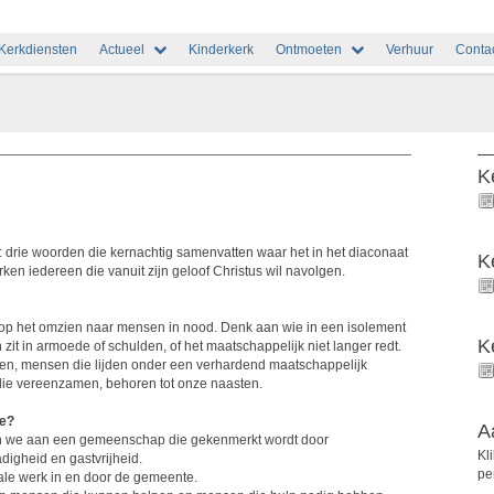
Kerkdiensten
Actueel
Kinderkerk
Ontmoeten
Verhuur
Conta
K
: drie woorden die kernachtig samenvatten waar het in het diaconaat
K
ken iedereen die vanuit zijn geloof Christus wil navolgen.
h op het omzien naar mensen in nood. Denk aan wie in een isolement
K
 zit in armoede of schulden, of het maatschappelijk niet langer redt.
zen, mensen die lijden onder een verhardend maatschappelijk
 die vereenzamen, behoren tot onze naasten.
ie?
A
n we aan een gemeenschap die gekenmerkt wordt door
Kl
adigheid en gastvrijheid.
pe
ale werk in en door de gemeente.